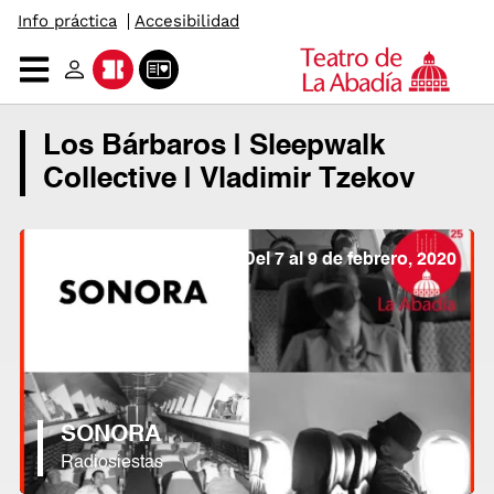
Info práctica
Accesibilidad
Saltar
al
contenido
Los Bárbaros | Sleepwalk
Collective | Vladimir Tzekov
Del 7 al 9 de febrero, 2020
SONORA
Radiosiestas